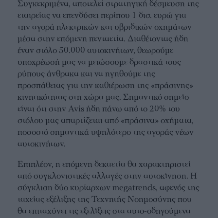
Συγκεκριμένα, αποτελεί στρατηγική δέσμευση της
εταιρείας να επενδύσει περίπου 1 δισ. ευρώ για
την αγορά ηλεκτρικών και υβριδικών οχημάτων
μέσα στην επόμενη πενταετία. Διαθέτοντας ήδη
έναν στόλο 50.000 αυτοκινήτων, θεωρούμε
υποχρέωσή μας να μειώσουμε δραστικά τους
ρύπους άνθρακα και να ηγηθούμε της
προσπάθειας για την καθιέρωση της «πράσινης»
κινητικότητας στη χώρα μας. Σημαντικό σημείο
είναι ότι στην Avis ήδη πάνω από το 20% του
στόλου μας απαρτίζεται από «πράσινα» οχήματα,
ποσοστό σημαντικά υψηλότερο της αγοράς νέων
αυτοκινήτων.
Επιπλέον, η επόμενη δεκαετία θα χαρακτηριστεί
από συγκλονιστικές αλλαγές στην αυτοκίνηση. Η
σύγκλιση δύο κυρίαρχων megatrends, αφενός της
ταχείας εξέλιξης της Τεχνητής Νοημοσύνης που
θα επιταχύνει τις εξελίξεις στα αυτο-οδηγούμενα