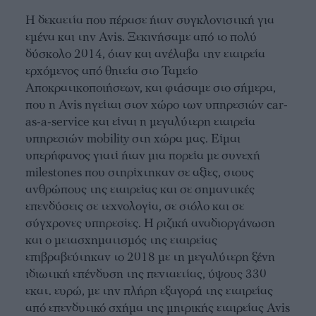
H δεκαετία που πέρασε ήταν συγκλονιστική για
εμένα και την Avis. Ξεκινήσαμε από το πολύ
δύσκολο 2014, όταν και ανέλαβα την εταιρεία
ερχόμενος από θητεία στο Ταμείο
Αποκρατικοποιήσεων, και φτάσαμε στο σήμερα,
που η Avis ηγείται στον χώρο των υπηρεσιών car-
as-a-service και είναι η μεγαλύτερη εταιρεία
υπηρεσιών mobility στη χώρα μας. Είμαι
υπερήφανος γιατί ήταν μια πορεία με συνεχή
milestones που στηρίχτηκαν σε αξίες, στους
ανθρώπους της εταιρείας και σε σημαντικές
επενδύσεις σε τεχνολογία, σε στόλο και σε
σύγχρονες υπηρεσίες. Η ριζική αναδιοργάνωση
και ο μετασχηματισμός της εταιρείας
επιβραβεύτηκαν το 2018 με τη μεγαλύτερη ξένη
ιδιωτική επένδυση της πενταετίας, ύψους 330
εκατ. ευρώ, με την πλήρη εξαγορά της εταιρείας
από επενδυτικό σχήμα της μητρικής εταιρείας Avis