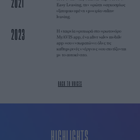
2021
Easy Leasing, την πρώτη παγκοσμίως
εξατομικευμένη εμπειρία online
leasing.
2023
Η εταιρεία προχωρά στο πρωτοπόρο
MyAVIS app, ένα after sales mobile
app που ενσωματώνει όλες τις
καθημερινές ενέργειες που σχετίζονται
με το αυτοκίνητο.
ΒACK TO VOICES
HIGHLIGHTS