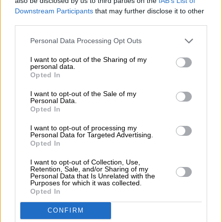
also be disclosed by us to third parties on the
IAB’s List of
Downstream Participants
that may further disclose it to other
Στη συνέχεια, το 2020, η Avis εξασφάλισε διεθνή
third parties.
χρηματοδότηση ύψους 180 εκατ. ευρώ για την
ενίσχυση του στόλου της με ηλεκτρικά και
Personal Data Processing Opt Outs
υβριδικά αυτοκίνητα. Πρόκειται για την πρώτη
I want to opt-out of the Sharing of my
συναλλαγή επενδυτικής βαθμίδας στην Ελλάδα
personal data.
μετά το 2010 και τη μεγαλύτερη τιτλοποίηση
Opted In
ενεργητικού που έχει πραγματοποιηθεί στη χώρα,
I want to opt-out of the Sale of my
εκτός του τραπεζικού τομέα, η οποία ενέταξε
Personal Data.
παράλληλα την εταιρεία σε ένα κλειστό club
Opted In
επιχειρήσεων που διαθέτουν την ικανότητα να
I want to opt-out of processing my
αντλούν κεφάλαια εκτός του ελληνικού
Personal Data for Targeted Advertising.
Opted In
τραπεζικού συστήματος. Το 2021, εν μέσω
πανδημίας, αναπτύξαμε το Avis Easy Leasing, την
I want to opt-out of Collection, Use,
πρώτη παγκοσμίως εξατομικευμένη εμπειρία
Retention, Sale, and/or Sharing of my
Personal Data that Is Unrelated with the
online leasing, και το 2022 προωθήσαμε την
Purposes for which it was collected.
πλήρως ψηφιακή, συνδρομητική υπηρεσία Switch
Opted In
by Avis. Tη φετινή χρονιά ξεχωρίζω την
CONFIRM
πρωτοπόρο και καινοτόμο εφαρμογή «MyAVIS