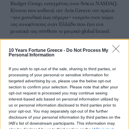
Budget Group, εισηγμένης στον δείκτη NASDAQ.
Κίνηση που καθιστά την Avis Greece την πρώτη
−και μοναδική έως σήμερα− εταιρεία στον χώρο
της αυτοκίνησης στην Ελλάδα που έχει στη
μετοχική της σύνθεση το μητρικό global brand.
10 Years Fortune Greece -
Do Not Process My
Personal Information
If you wish to opt-out of the sale, sharing to third parties, or
processing of your personal or sensitive information for
targeted advertising by us, please use the below opt-out
section to confirm your selection. Please note that after your
opt-out request is processed you may continue seeing
interest-based ads based on personal information utilized by
us or personal information disclosed to third parties prior to
your opt-out. You may separately opt-out of the further
disclosure of your personal information by third parties on the
Η Avis θα συνεχίσει να ηγείται και στην επόμενη 10ετία με νέες επενδύσεις
σε προγράμματα κινητικότητας στη χώρα μας.
IAB’s list of downstream participants. This information may