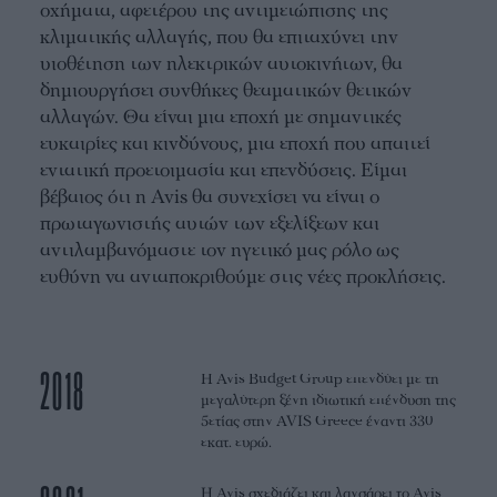
οχήματα, αφετέρου της αντιμετώπισης της
κλιματικής αλλαγής, που θα επιταχύνει την
υιοθέτηση των ηλεκτρικών αυτοκινήτων, θα
δημιουργήσει συνθήκες θεαματικών θετικών
αλλαγών. Θα είναι μια εποχή με σημαντικές
ευκαιρίες και κινδύνους, μια εποχή που απαιτεί
εντατική προετοιμασία και επενδύσεις. Είμαι
βέβαιος ότι η Avis θα συνεχίσει να είναι ο
πρωταγωνιστής αυτών των εξελίξεων και
αντιλαμβανόμαστε τον ηγετικό μας ρόλο ως
ευθύνη να ανταποκριθούμε στις νέες προκλήσεις.
2018
H Avis Budget Group επενδύει με τη
μεγαλύτερη ξένη ιδιωτική επένδυση της
5ετίας στην AVIS Greece έναντι 330
εκατ. ευρώ.
Η Avis σχεδιάζει και λανσάρει το Avis