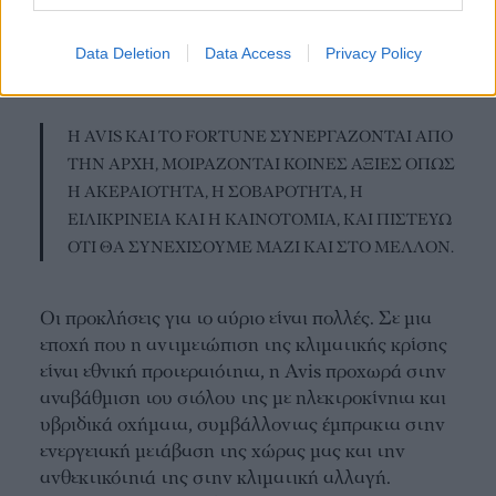
app», ένα after sales mobile app που ενσωματώνει
όλες τις καθημερινές ενέργειες οι οποίες
Data Deletion
Data Access
Privacy Policy
σχετίζονται με το αυτοκίνητο.
Η AVIS ΚΑΙ ΤΟ FORTUNE ΣΥΝΕΡΓΑΖΟΝΤΑΙ ΑΠΟ
ΤΗΝ ΑΡΧΗ, ΜΟΙΡΑΖΟΝΤΑΙ ΚΟΙΝΕΣ ΑΞΙΕΣ ΟΠΩΣ
Η ΑΚΕΡΑΙΟΤΗΤΑ, Η ΣΟΒΑΡΟΤΗΤΑ, Η
ΕΙΛΙΚΡΙΝΕΙΑ ΚΑΙ Η ΚΑΙΝΟΤΟΜΙΑ, ΚΑΙ ΠΙΣΤΕΥΩ
ΟΤΙ ΘΑ ΣΥΝΕΧΙΣΟΥΜΕ ΜΑΖΙ ΚΑΙ ΣΤΟ ΜΕΛΛΟΝ.
Οι προκλήσεις για το αύριο είναι πολλές. Σε μια
εποχή που η αντιμετώπιση της κλιματικής κρίσης
είναι εθνική προτεραιότητα, η Avis προχωρά στην
αναβάθμιση του στόλου της με ηλεκτροκίνητα και
υβριδικά οχήματα, συμβάλλοντας έμπρακτα στην
ενεργειακή μετάβαση της χώρας μας και την
ανθεκτικότητά της στην κλιματική αλλαγή.