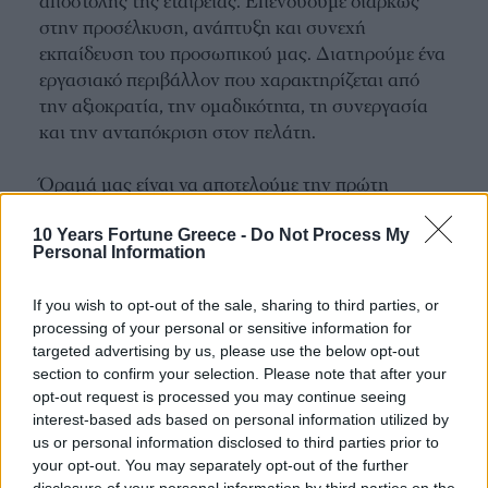
αποστολής της εταιρείας. Επενδύουμε διαρκώς
στην προσέλκυση, ανάπτυξη και συνεχή
εκπαίδευση του προσωπικού μας. Διατηρούμε ένα
εργασιακό περιβάλλον που χαρακτηρίζεται από
την αξιοκρατία, την ομαδικότητα, τη συνεργασία
και την ανταπόκριση στον πελάτη.
Όραμά μας είναι να αποτελούμε την πρώτη
επιλογή στη συνείδηση της ιατρικής κοινότητας
ως ο πλέον αξιόπιστος πάροχος ολοκληρωμένων
10 Years Fortune Greece -
Do Not Process My
Personal Information
ιατροτεχνολογικών λύσεων. Η
PAPAPOSTOLOU έχει στόχο να συνεχίσει τον
If you wish to opt-out of the sale, sharing to third parties, or
δρόμο των επιτυχιών βασιζόμενη στη μακρόχρονη
processing of your personal or sensitive information for
ιστορία της, στις υψηλές αξίες που υπηρετεί και
targeted advertising by us, please use the below opt-out
στη δυναμική της μεγάλης ομάδας των
section to confirm your selection. Please note that after your
συνεργατών της.
opt-out request is processed you may continue seeing
interest-based ads based on personal information utilized by
us or personal information disclosed to third parties prior to
your opt-out. You may separately opt-out of the further
disclosure of your personal information by third parties on the