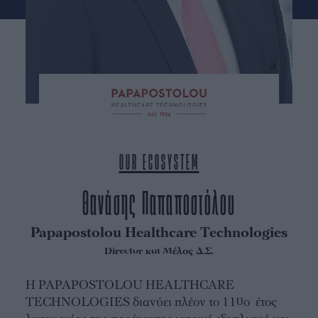
OUR ECOSYSTEM
Θανάσης Παπαποστόλου
Papapostolou Healthcare Technologies
Director και Μέλος Δ.Σ.
Η PAPAPOSTOLOU HEALTHCARE
TECHNOLOGIES διανύει πλέον το 110ο έτος