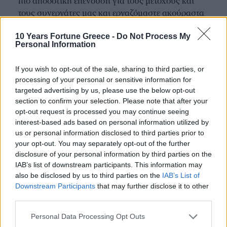
πιο αποδοτική επένδυση για τους μετόχους και
τους συνεργάτες μας και εργαζόμαστε ακούραστα
για να συνεχίζουμε να κάνουμε αυτό το όραμα
πραγματικότητα.
10 Years Fortune Greece -
Do Not Process My
Personal Information
If you wish to opt-out of the sale, sharing to third parties, or
processing of your personal or sensitive information for
targeted advertising by us, please use the below opt-out
section to confirm your selection. Please note that after your
opt-out request is processed you may continue seeing
OUR ECOSYSTEM
interest-based ads based on personal information utilized by
us or personal information disclosed to third parties prior to
your opt-out. You may separately opt-out of the further
disclosure of your personal information by third parties on the
IAB’s list of downstream participants. This information may
also be disclosed by us to third parties on the
IAB’s List of
Downstream Participants
that may further disclose it to other
third parties.
Personal Data Processing Opt Outs