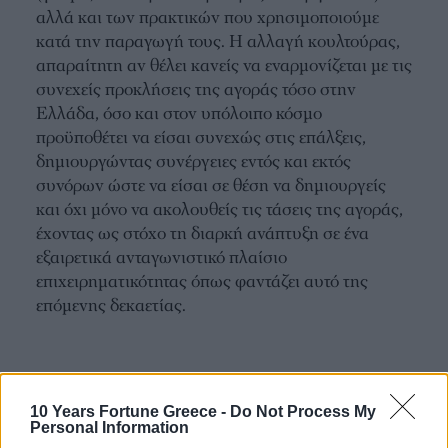
αλλά και των πρακτικών που χρησιμοποιούμε
κατά την παραγωγή τους. Η αλλαγή κουλτούρας,
απαραίτητη αν θέλει κανείς να εναρμονίζεται με τις
συνεχείς προκλήσεις της αγοράς τόσο στην
Ελλάδα, όσο και στον υπόλοιπο κόσμο
προϋποθέτει να είσαι συνεχώς στις επάλξεις,
δημιουργώντας συνέργειες εντός και εκτός
συνόρων ώστε να είσαι σε θέση να δημιουργείς
και όχι μόνο να ακολουθείς τις τάσεις της αγοράς,
έχοντας ως στόχο τη διαρκή ανάπτυξη σε ένα
εξαιρετικά ανταγωνιστικό πλαίσιο
επιχειρηματικότητας όπως φαντάζει αυτό της
επόμενης δεκαετίας.
10 Years Fortune Greece -
Do Not Process My
Personal Information