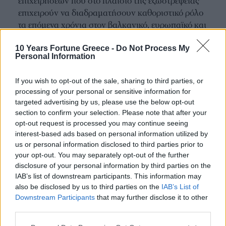
επιχειρήσεων που στο πλαίσιο της εξωστρέφειας
επιχειρούν να διαδραματήσουν καθοριστικό ρόλο
τα επόμενα χρόνια στον βαλκανικό, ευρωπαϊκό και
διεθνή χώρο και να μεγιστοποιήσει το πλήθος και
τον βαθμό ικανοποίησης επιχειρηματιών που
10 Years Fortune Greece -
Do Not Process My
Personal Information
απαρτίζουν το διεθνές της πελατολόγιο.
If you wish to opt-out of the sale, sharing to third parties, or
processing of your personal or sensitive information for
targeted advertising by us, please use the below opt-out
section to confirm your selection. Please note that after your
opt-out request is processed you may continue seeing
interest-based ads based on personal information utilized by
OUR ECOSYSTEM
us or personal information disclosed to third parties prior to
your opt-out. You may separately opt-out of the further
disclosure of your personal information by third parties on the
IAB’s list of downstream participants. This information may
also be disclosed by us to third parties on the
IAB’s List of
Downstream Participants
that may further disclose it to other
third parties.